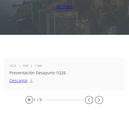
ver todos
2026
PDF
7 MB
Presentación Desayuno 1Q26
Descargar
1 / 9