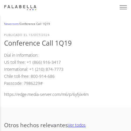
Newsroom
/
Conference Call 1Q19
PUBLICADO EL 15/OCT/2024
Conference Call 1Q19
Dial in Information:
US toll free: +1 (866) 916-3417
International: +1 (210) 874-7773
Chile toll-free: 800-914-686
Passcode: 7986229#
https://edge.media-server.com/m6/p/6yfyix4m
Otros hechos relevantes
Ver todos