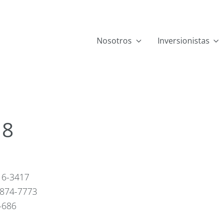
Nosotros
Inversionistas
18
916-3417
) 874-7773
4-686