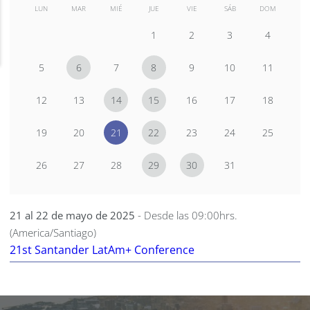
LUN
MAR
MIÉ
JUE
VIE
SÁB
DOM
1
2
3
4
5
6
7
8
9
10
11
12
13
14
15
16
17
18
19
20
21
22
23
24
25
26
27
28
29
30
31
21 al 22 de mayo de 2025
- Desde las 09:00hrs.
(America/Santiago)
21st Santander LatAm+ Conference